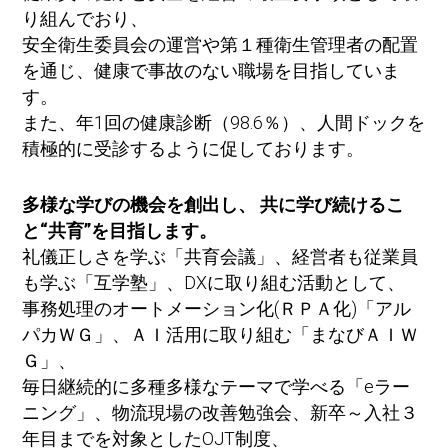
り組んでおり、
安全衛生委員会の運営や第１種衛生管理者の配置
を通じ、健康で事故のない職場を目指していま
す。
また、年1回の健康診断（98.6％）、人間ドックを
積極的に受診するように促しております。
多様な学びの機会を創出し、 共に学び続けるこ
と“共育”を目指します。
礼儀正しさを学ぶ「共育会議」、経営者も従業員
も学ぶ「互学塾」、DXに取り組む活動として、
事務処理のオートメーション化(ＲＰＡ化)「アル
パカＷＧ」、ＡＩ活用に取り組む「まなびＡＩＷ
Ｇ」、
毎日継続的に多種多様なテーマで学べる「eラー
ニング」、物流現場の改善勉強会、新卒～入社３
年目までを対象としたOJT制度、