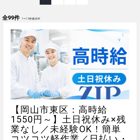
全99件
1
〜
15
件表示中
【岡山市東区：高時給
1550円～】土日祝休み×残
業なし／未経験OK！簡単
コツコツ軽作業／日払い・