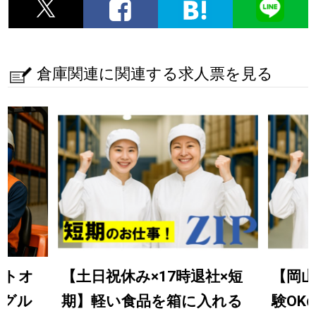
倉庫関連に関連する求人票を見る
フトオ
【土日祝休み×17時退社×短
【岡山
流グル
期】軽い食品を箱に入れる
験OK