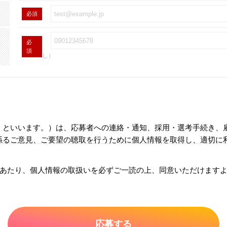
必須
必
須
し）
」といいます。）は、応募者への連絡・通知、採用・選考手続き、
係るご意見、ご要望の聴取を行うために個人情報を取得し、適切に
意なしに第三者に提供しません。ただし、以下の場合は、個人情報
あたり、個人情報の取扱いを必ずご一読の上、同意いただけます
・人の生命、身体または財産の保護のために必要がある場合であっ
たは児童の健全な育成の推進のために特に必要がある場合であって
方公共団体またはその委託を受けた者が法令の定める事務を遂行す
得ることにより当該事務の遂行に支障を及ぼすおそれがあるとき