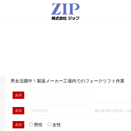
男女活躍中！製薬メーカー工場内でのフォークリフト作業
必須
必須
例) 1970年1月1日→19
男性
女性
必須