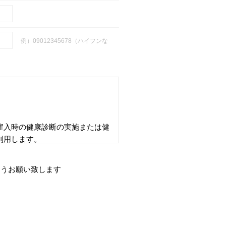
例）09012345678（ハイフンな
雇入時の健康診断の実施または健
利用します。
を本人の同意なく提供することが
ようお願い致します
て、本人の同意を得ることが困難
、本人の同意を得ることが困難で
ることに対して協力する必要があ