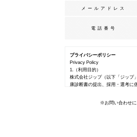
メールアドレス
電話番号
プライバシーポリシー
Privacy Policy
1.（利用目的）
株式会社ジップ（以下「ジップ
康診断書の提出、採用・選考に
2.（提供）
ジップは、個人情報を本人の同
※お問い合わせに
あります。・法令に基づく場合
であるとき・公衆衛生の向上ま
あるとき・国の機関もしくは地
る場合であって、本人の同意を
3.（外部委託）